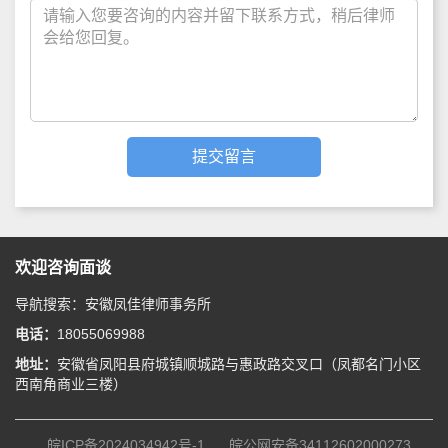
欢迎咨询面谈
导航搜索：安徽凤佳律师事务所
电话：
18055069988
地址：
安徽省凤阳县府城镇顺城路与惠政路交叉口（凤都名门小区
西南角商业三楼）
皖ICP备2024034942号-1
皖公网安备34112602000273